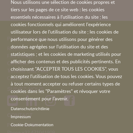
Nous utilisons une sélection de cookies propres et
tiers sur les pages de ce site web : les cookies
essentiels nécessaires à l'utilisation du site ; les
cookies fonctionnels qui améliorent l'expérience
utilisateur lors de l'utilisation du site ; les cookies de
PLUS SUR PEKA
performance que nous utilisons pour générer des
données agrégées sur l'utilisation du site et des
Recettes
statistiques ; et les cookies de marketing utilisés pour
Film d'image
afficher des contenus et des publicités pertinents. En
Certificats
choisissant "ACCEPTER TOUS LES COOKIES", vous
Travailler chez Peka
acceptez l'utilisation de tous les cookies. Vous pouvez
Contact
à tout moment accepter ou refuser certains types de
SUIVEZ-NOUS
cookies dans les "Paramètres" et révoquer votre
consentement pour l'avenir.
Datenschutzrichtlinie
CONTACT
Impressum
Peka Kroef B.V
Cookie-Dokumentation
Phone
+32 471041909