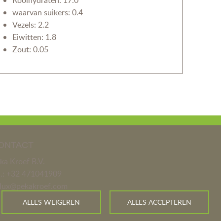
Koolhydraten: 17.0
waarvan suikers: 0.4
Vezels: 2.2
Eiwitten: 1.8
Zout: 0.05
ONTACT
ka Kroef B.V.
l.:
+32 471041909
lux@pekakroef.com
ALLES WEIGEREN
ALLES ACCEPTEREN