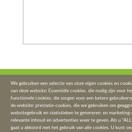
We gebruiken een selectie van onze eigen cookies en cooki
MEER OVER PEKA
van deze website: Essentiële cookies, die nodig zijn voor h
Recepten
functionele cookies, die zorgen voor een betere gebruikerse
Bedrijfsfilm
de website; prestatie-cookies, die we gebruiken om geagg
Certificaten
websitegebruik en statistieken te genereren; en marketing
Werken bij Peka
relevante inhoud en advertenties weer te geven. Als u "A
Contac
t
gaat u akkoord met het gebruik van alle cookies. U kunt ond