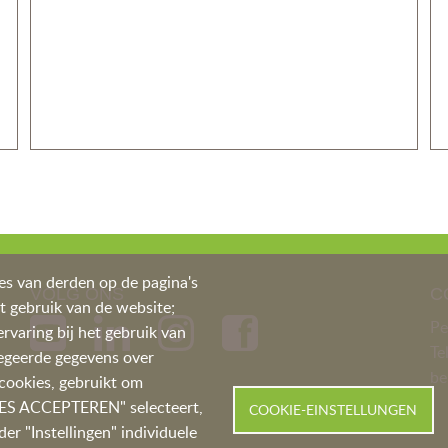
es van derden op de pagina's
VOLG ONS
C
et gebruik van de website;
Pe
rvaring bij het gebruik van
Te
regeerde gegevens over
be
-cookies, gebruikt om
LLES ACCEPTEREN" selecteert,
COOKIE-EINSTELLUNGEN
er "Instellingen" individuele