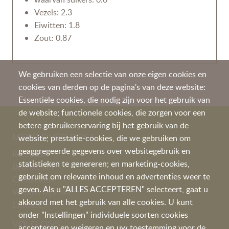
Vezels: 2.3
Eiwitten: 1.8
Zout: 0.87
We gebruiken een selectie van onze eigen cookies en
cookies van derden op de pagina's van deze website:
Essentiële cookies, die nodig zijn voor het gebruik van
de website; functionele cookies, die zorgen voor een
betere gebruikerservaring bij het gebruik van de
MEER OVER PEKA
website; prestatie-cookies, die we gebruiken om
geaggregeerde gegevens over websitegebruik en
Recepten
statistieken te genereren; en marketing-cookies,
Bedrijfsfilm
gebruikt om relevante inhoud en advertenties weer te
Certificaten
geven. Als u "ALLES ACCEPTEREN" selecteert, gaat u
Werken bij Peka
akkoord met het gebruik van alle cookies. U kunt
Contac
t
onder "Instellingen" individuele soorten cookies
VOLG ONS
accepteren en weigeren en uw toestemming voor de