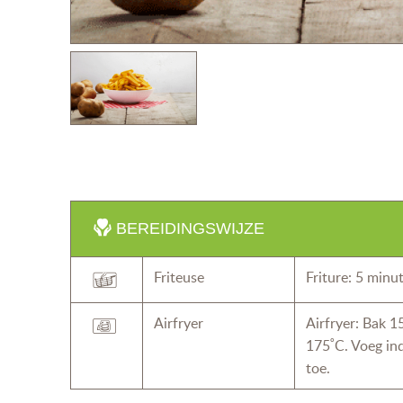
BEREIDINGSWIJZE
Friteuse
Friture: 5 minu
Airfryer
Airfryer: Bak 1
175˚C. Voeg ind
toe.