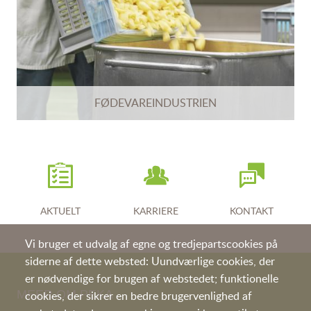
FØDEVAREINDUSTRIEN
AKTUELT
KARRIERE
KONTAKT
Vi bruger et udvalg af egne og tredjepartscookies på
siderne af dette websted: Uundværlige cookies, der
er nødvendige for brugen af webstedet; funktionelle
MEER OM PEKA
cookies, der sikrer en bedre brugervenlighed af