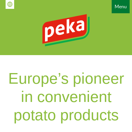
Gå
Menu
til
hovedindhold
HAUPTNAVIGATION
Europe’s pioneer
in convenient
potato products