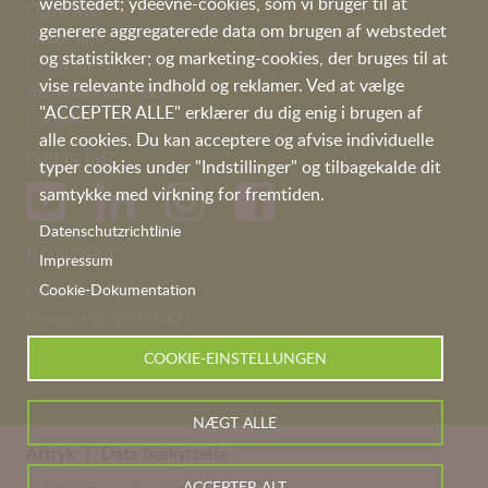
webstedet; ydeevne-cookies, som vi bruger til at
Opskrifter
generere aggregaterede data om brugen af webstedet
I
mage film
og statistikker; og marketing-cookies, der bruges til at
Certifikater
vise relevante indhold og reklamer. Ved at vælge
Arbejder hos Peka
"ACCEPTER ALLE" erklærer du dig enig i brugen af
Kontakt
alle cookies. Du kan acceptere og afvise individuelle
FØLG OS
typer cookies under "Indstillinger" og tilbagekalde dit
samtykke med virkning for fremtiden.
Datenschutzrichtlinie
KONTAKT
Impressum
Peka Kroef B.V
Cookie-Dokumentation
Phone
+45 98326327
denmark@pekakroef.com
COOKIE-EINSTELLUNGEN
NÆGT ALLE
Aftryk
Data beskyttelse
ACCEPTER ALT