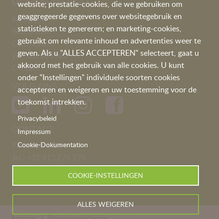
MEER OVER PEKA
website; prestatie-cookies, die we gebruiken om
geaggregeerde gegevens over websitegebruik en
Recepten
statistieken te genereren; en marketing-cookies,
Bedrijfsfilm
gebruikt om relevante inhoud en advertenties weer te
Certificaten
geven. Als u "ALLES ACCEPTEREN" selecteert, gaat u
Werken bij Peka
akkoord met het gebruik van alle cookies. U kunt
Contact
onder "Instellingen" individuele soorten cookies
VOLG ONS
accepteren en weigeren en uw toestemming voor de
toekomst intrekken.
Privacybeleid
CONTACT
Impressum
Peka Kroef B.V
Cookie-Dokumentation
Tel.:
+31 413 279 279
info@pekakroef.com
COOKIE-INSTELLINGEN
ALLES WEIGEREN
Imprint
Privacyverklaring