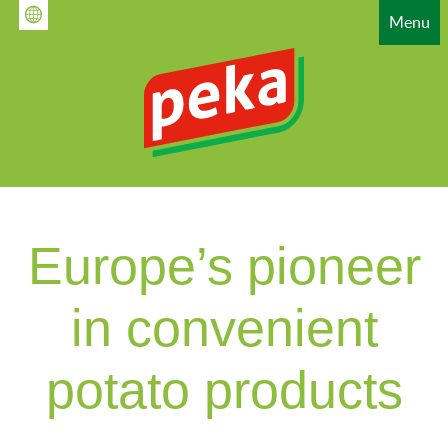
Overslaan
Menu
en
naar
de
inhoud
gaan
HAUPTNAVIGATION
Europe’s pioneer
in convenient
potato products