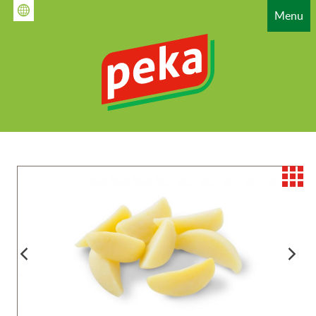
Gå
Menu
til
hovedindhold
HAUPTNAVIGATION