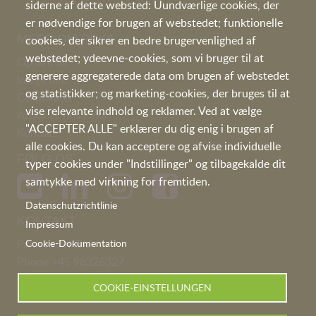
siderne af dette websted: Uundværlige cookies, der
er nødvendige for brugen af webstedet; funktionelle
MEER OM PEKA
cookies, der sikrer en bedre brugervenlighed af
webstedet; ydeevne-cookies, som vi bruger til at
Opskrifter
generere aggregaterede data om brugen af webstedet
I
mage film
og statistikker; og marketing-cookies, der bruges til at
Certifikater
vise relevante indhold og reklamer. Ved at vælge
Arbejder hos Peka
"ACCEPTER ALLE" erklærer du dig enig i brugen af
Kontakt
alle cookies. Du kan acceptere og afvise individuelle
FØLG OS
typer cookies under "Indstillinger" og tilbagekalde dit
samtykke med virkning for fremtiden.
Datenschutzrichtlinie
KONTAKT
Impressum
Peka Kroef B.V
Cookie-Dokumentation
Phone
+45 98326327
denmark@pekakroef.com
COOKIE-EINSTELLUNGEN