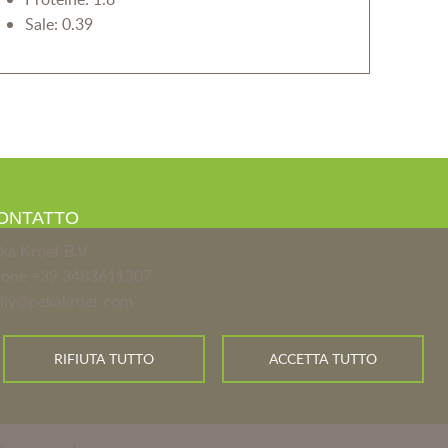
Sale: 0.39
ONTATTO
ka Kroef B.V
hone
+39 3483611307
aliy@pekakroef.com
RIFIUTA TUTTO
ACCETTA TUTTO