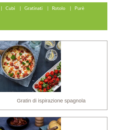
Cubi
Gratinati
Rotolo
Purè
Gratin di ispirazione spagnola