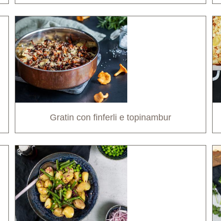
Gratin con finferli e topinambur