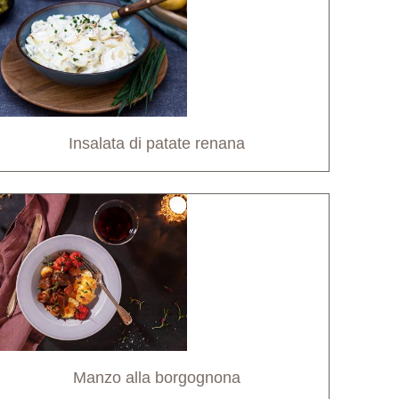
Insalata di patate renana
Manzo alla borgognona