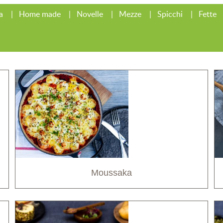
a
Home made
Novelle
Mezze
Spicchi
Fette
Moussaka