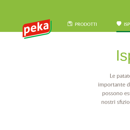
Salta
al
HAUPTNAVIGATION
contenuto
PRODOTTI
IS
principale
Is
Le patat
importante de
possono esse
nostri sfizi