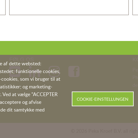
FØLG OS
K
ne af dette websted:
Pe
tedet; funktionelle cookies,
P
cookies, som vi bruger til at
de
tistikker; og marketing-
mer. Ved at vælge "ACCEPTER
COOKIE-EINSTELLUNGEN
 acceptere og afvise
kalde dit samtykke med
© 2026 Peka Kroef B.V. all righ