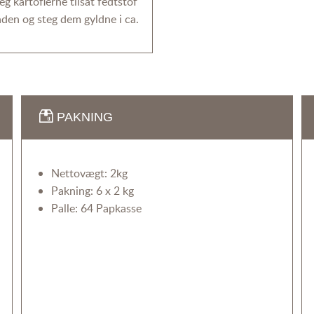
g kartoflerne tilsat fedtstof
anden og steg dem gyldne i ca.
PAKNING
Nettovægt: 2kg
Pakning: 6 x 2 kg
Palle: 64 Papkasse