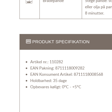
Bradepande
Stege pande: ste
eller olja på p
8 minutter.
PRODUKT SPECIFIKATION
Artikel nr.: 110282
EAN Pakning: 8711118009282
EAN Konsument Artikel: 8711118008568
Holdbarhed: 35 dage
Opbevares køligt: 0°C - +5°C