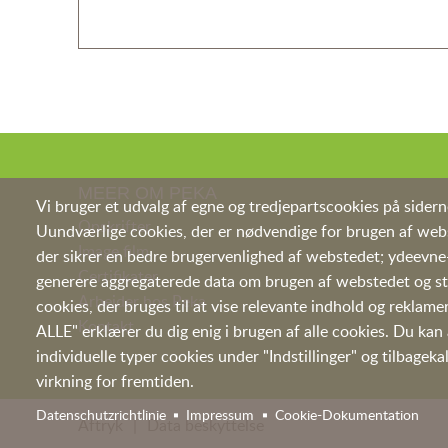
MEER OM PEKA
Vi bruger et udvalg af egne og tredjepartscookies på sider
Opskrifter
Uundværlige cookies, der er nødvendige for brugen af webs
I
mage film
der sikrer en bedre brugervenlighed af webstedet; ydeevne-
Certifikater
generere aggregaterede data om brugen af webstedet og sta
Arbejder hos Peka
cookies, der bruges til at vise relevante indhold og rekla
Kontakt
ALLE" erklærer du dig enig i brugen af alle cookies. Du kan
individuelle typer cookies under "Indstillinger" og tilbage
virkning for fremtiden.
Datenschutzrichtlinie
Impressum
Cookie-Dokumentation
Aftryk
Data beskyttelse