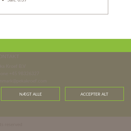
ONTAKT
ka Kroef B.V
hone
+45 98326327
nmark@pekakroef.com
NÆGT ALLE
ACCEPTER ALT
ts reserved