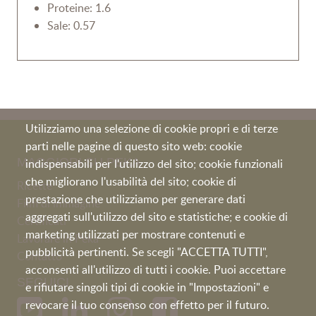
Proteine: 1.6
Sale: 0.57
Utilizziamo una selezione di cookie propri e di terze
parti nelle pagine di questo sito web: cookie
MAGGIORI SU PEKA
indispensabili per l'utilizzo del sito; cookie funzionali
che migliorano l'usabilità del sito; cookie di
Ricette
prestazione che utilizziamo per generare dati
Film di immagine
aggregati sull'utilizzo del sito e statistiche; e cookie di
Certificati
marketing utilizzati per mostrare contenuti e
Lavorare in Peka
pubblicità pertinenti. Se scegli "ACCETTA TUTTI",
Contatto
acconsenti all'utilizzo di tutti i cookie. Puoi accettare
SEGUICI
e rifiutare singoli tipi di cookie in "Impostazioni" e
revocare il tuo consenso con effetto per il futuro.