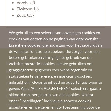
Vezels: 2.0
Eiwitten: 1.6
Zout: 0.57
We gebruiken een selectie van onze eigen cookies en
cookies van derden op de pagina's van deze website:
Essentiële cookies, die nodig zijn voor het gebruik van
de website; functionele cookies, die zorgen voor een
betere gebruikerservaring bij het gebruik van de
MEER OVER PEKA
website; prestatie-cookies, die we gebruiken om
geaggregeerde gegevens over websitegebruik en
Recepten
statistieken te genereren; en marketing-cookies,
Bedrijfsfilm
gebruikt om relevante inhoud en advertenties weer te
Certificaten
geven. Als u "ALLES ACCEPTEREN" selecteert, gaat u
Werken bij Peka
akkoord met het gebruik van alle cookies. U kunt
Contac
t
onder "Instellingen" individuele soorten cookies
VOLG ONS
accepteren en weigeren en uw toestemming voor de