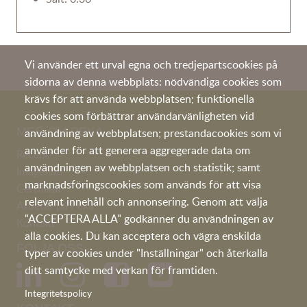
Vi använder ett urval egna och tredjepartscookies på
sidorna av denna webbplats: nödvändiga cookies som
krävs för att använda webbplatsen; funktionella
cookies som förbättrar användarvänligheten vid
MER OM PEKA
användning av webbplatsen; prestandacookies som vi
använder för att generera aggregerade data om
Recept
användningen av webbplatsen och statistik; samt
Imagefilm
marknadsföringscookies som används för att visa
Certifikat
relevant innehåll och annonsering. Genom att välja
Arbetar på Peka
"ACCEPTERA ALLA" godkänner du användningen av
Kontakt
alla cookies. Du kan acceptera och vägra enskilda
FÖLJA OSS
typer av cookies under "Inställningar" och återkalla
ditt samtycke med verkan för framtiden.
Integritetspolicy