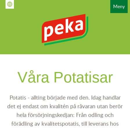
Hoppa
Meny
till
huvudinnehåll
HAUPTNAVIGATION
Våra Potatisar
Potatis - allting började med den. Idag handlar
det ej endast om kvalitén på råvaran utan berör
hela försörjningskedjan: Från odling och
förädling av kvalitetspotatis, till leverans hos