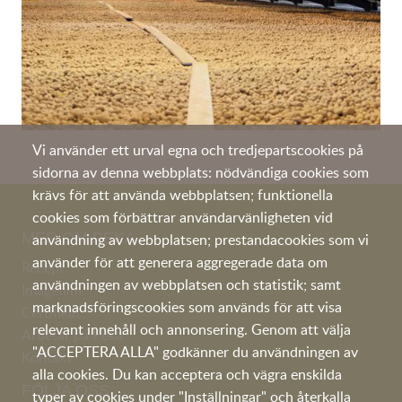
Vi använder ett urval egna och tredjepartscookies på
sidorna av denna webbplats: nödvändiga cookies som
krävs för att använda webbplatsen; funktionella
cookies som förbättrar användarvänligheten vid
MER OM PEKA
användning av webbplatsen; prestandacookies som vi
använder för att generera aggregerade data om
Recept
användningen av webbplatsen och statistik; samt
Imagefilm
marknadsföringscookies som används för att visa
Certifikat
relevant innehåll och annonsering. Genom att välja
Arbetar på Peka
"ACCEPTERA ALLA" godkänner du användningen av
Kontakt
alla cookies. Du kan acceptera och vägra enskilda
FÖLJA OSS
typer av cookies under "Inställningar" och återkalla