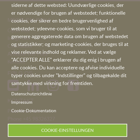
siderne af dette websted: Uundværlige cookies, der
er nødvendige for brugen af webstedet; funktionelle
MEER OM PEKA
cookies, der sikrer en bedre brugervenlighed af
webstedet; ydeevne-cookies, som vi bruger til at
Opskrifter
generere aggregaterede data om brugen af webstedet
I
mage film
og statistikker; og marketing-cookies, der bruges til at
Certifikater
vise relevante indhold og reklamer. Ved at vælge
Arbejder hos Peka
"ACCEPTER ALLE" erklærer du dig enig i brugen af
Kontakt
alle cookies. Du kan acceptere og afvise individuelle
FØLG OS
typer cookies under "Indstillinger" og tilbagekalde dit
samtykke med virkning for fremtiden.
Datenschutzrichtlinie
KONTAKT
Impressum
Peka Kroef B.V
Cookie-Dokumentation
Phone
+45 98326327
denmark@pekakroef.com
COOKIE-EINSTELLUNGEN