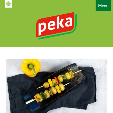
Gå
Menu
til
hovedindhold
HAUPTNAVIGATION