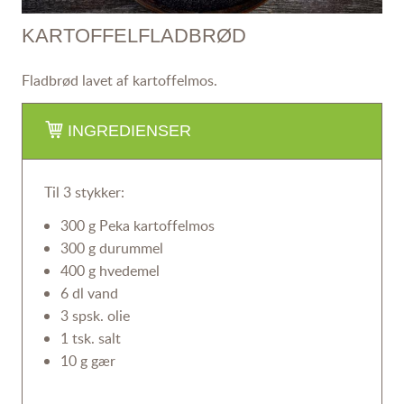
KARTOFFELFLADBRØD
Fladbrød lavet af kartoffelmos.
INGREDIENSER
Til 3 stykker:
300 g Peka kartoffelmos
300 g durummel
400 g hvedemel
6 dl vand
3 spsk. olie
1 tsk. salt
10 g gær