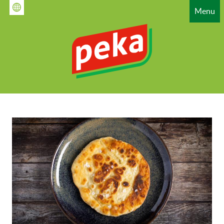
Gå
Menu
til
hovedindhold
HAUPTNAVIGATION