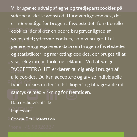
Vi bruger et udvalg af egne og tredjepartscookies på
siderne af dette websted: Uundværlige cookies, der
er nødvendige for brugen af webstedet; funktionelle
MEER OM PEKA
cookies, der sikrer en bedre brugervenlighed af
webstedet; ydeevne-cookies, som vi bruger til at
Opskrifter
generere aggregaterede data om brugen af webstedet
I
mage film
og statistikker; og marketing-cookies, der bruges til at
Certifikater
vise relevante indhold og reklamer. Ved at vælge
Arbejder hos Peka
"ACCEPTER ALLE" erklærer du dig enig i brugen af
Kontakt
alle cookies. Du kan acceptere og afvise individuelle
FØLG OS
typer cookies under "Indstillinger" og tilbagekalde dit
samtykke med virkning for fremtiden.
Datenschutzrichtlinie
KONTAKT
Impressum
Peka Kroef B.V
Cookie-Dokumentation
Phone
+45 98326327
denmark@pekakroef.com