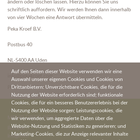
ändern oder löschen lassen. Hierzu können Sie uns
schriftlich auffordern. Wir werden Ihnen dann innerhalb
von vier Wochen eine Antwort übermitteln.
Peka Kroef B.V.
Postbus 40
NL-5400 AA Uden
Auf den Seiten dieser Website verwenden wir eine
info@pekakroef.com
Auswahl unserer eigenen Cookies und Cookies von
Drittanbietern: Unverzichtbare Cookies, die für die
Peka Kroef B.V. – Januar 2021
Nutzung der Website erforderlich sind; funktionale
Cookies, die für ein besseres Benutzererlebnis bei der
Nutzung der Website sorgen; Leistungscookies, die
MEHR ÜBER PEKA
wir verwenden, um aggregierte Daten über die
Website-Nutzung und Statistiken zu generieren; und
Rezepte
Marketing-Cookies, die zur Anzeige relevanter Inhalte
Imagefilm