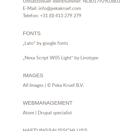
Umsatzsteuer-Identnummer: NL801792903B01
E-Mail:
info@pekakroef.com
Telefon: +31 (0) 413 279 279
FONTS
„Lato“ by google fonts
„Nexa Script W05 Light“ by Linotype
IMAGES
All Images | © Peka Kroef B.V.
WEBMANAGEMENT
Atom | Drupal specialist
HAFTUNGSAUSSCHLUSS