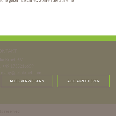
lche gekennzeichnet. Sollten Sie auf eine
ONTAKT
ka Kroef B.V
l.
+49 1735216659
rmany@pekakroef.com
ALLES VERWEIGERN
ALLE AKZEPTIEREN
ts reserved