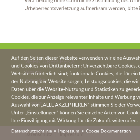
Verarbeitung ohne schriftliche Zustimmung des Urhebe
Urheberrechtsverletzung aufmerksam werden, bitte i
Auf den Seiten dieser Website verwenden wir eine Auswah
MEHR ÜBER PEKA
und Cookies von Drittanbietern: Unverzichtbare Cookies, d
Rezepte
Website erforderlich sind; funktionale Cookies, die für ein
Imagefilm
der Nutzung der Website sorgen; Leistungscookies, die wi
Zertifikate
Daten über die Website-Nutzung und Statistiken zu generi
Arbeiten bei Peka
Cookies, die zur Anzeige relevanter Inhalte und Werbung
Kontakt
Auswahl von „ALLE AKZEPTIEREN“ stimmen Sie der Verwen
Unter „Einstellungen“ können Sie einzelne Arten von Cooki
Ihre Einwilligung mit Wirkung für die Zukunft widerrufen.
Datenschutzrichtlinie
Impressum
Cookie-Dokumentation
Datenschutz
Impressum