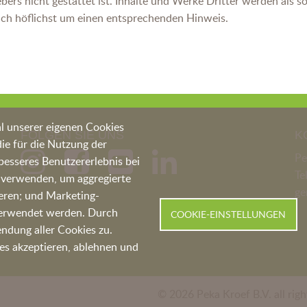
rs nicht gestattet ist. Inhalte und Werke Dritter werden als so
ch höflichst um einen entsprechenden Hinweis.
l unserer eigenen Cookies
FOLGEN SIE UNS
K
ie für die Nutzung der
Pe
 besseres Benutzererlebnis bei
Te
r verwenden, um aggregierte
ge
eren; und Marketing-
 verwendet werden. Durch
COOKIE-EINSTELLUNGEN
dung aller Cookies zu.
es akzeptieren, ablehnen und
© 2026 Peka Kroef B.V. all righ