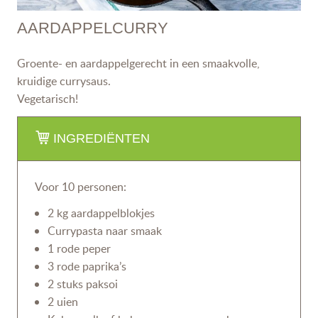
AARDAPPELCURRY
Groente- en aardappelgerecht in een smaakvolle,
kruidige currysaus.
Vegetarisch!
INGREDIËNTEN
Voor 10 personen:
2 kg aardappelblokjes
Currypasta naar smaak
1 rode peper
3 rode paprika’s
2 stuks paksoi
2 uien