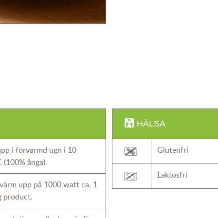
HÄLSA
pp i förvärmd ugn i 10
Glutenfri
C (100% ånga).
Laktosfri
värm upp på 1000 watt ca. 1
g product.