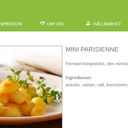
NSPIRATION
OM OSS
HÅLLBARHET
MINI PARISIENNE
Formad minipotatis, den minsta 
Ingredienser
potatis, vatten, salt, konsisten