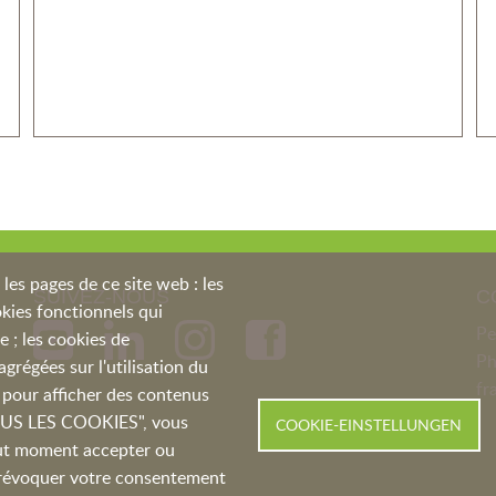
les pages de ce site web : les
SUIVEZ-NOUS
C
ookies fonctionnels qui
Pe
te ; les cookies de
P
régées sur l'utilisation du
fr
és pour afficher des contenus
TOUS LES COOKIES", vous
COOKIE-EINSTELLUNGEN
tout moment accepter ou
t révoquer votre consentement