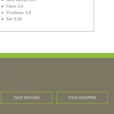
Fibre: 2.6
Protéines: 1.8
Sel: 0.36
ONTACT
ka Kroef B.V
hone
+33 609097780
ance@pekakroef.com
TOUT REFUSER
TOUT ACCEPTER