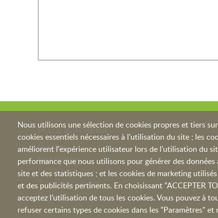
Nous utilisons une sélection de cookies propres et tiers sur 
PLUS SUR PEKA
cookies essentiels nécessaires à l'utilisation du site ; les c
Recettes
améliorent l'expérience utilisateur lors de l'utilisation du si
Film d'image
performance que nous utilisons pour générer des données ag
Certificats
site et des statistiques ; et les cookies de marketing utilis
Travailler chez Peka
et des publicités pertinents. En choisissant "ACCEPTER 
Contact
acceptez l'utilisation de tous les cookies. Vous pouvez à 
refuser certains types de cookies dans les "Paramètres" e