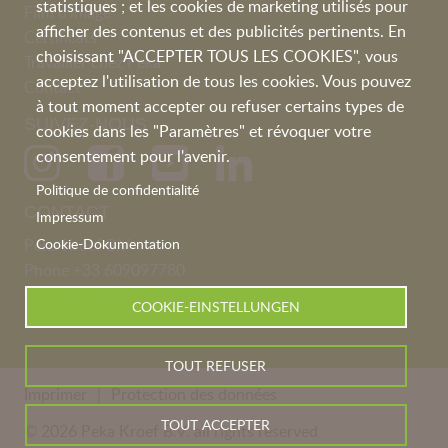
statistiques ; et les cookies de marketing utilisés pour
Film d'image
afficher des contenus et des publicités pertinents. En
Certificats
choisissant "ACCEPTER TOUS LES COOKIES", vous
Travailler chez Peka
acceptez l'utilisation de tous les cookies. Vous pouvez
Contact
à tout moment accepter ou refuser certains types de
SUIVEZ-NOUS
cookies dans les "Paramètres" et révoquer votre
consentement pour l'avenir.
Politique de confidentialité
CONTACT
Impressum
Peka Kroef B.V
Cookie-Dokumentation
Phone
+33 609097780
france@pekakroef.com
COOKIE-EINSTELLUNGEN
TOUT REFUSER
Imprimer
Protection des données
TOUT ACCEPTER
© 2026 Peka Kroef B.V. all rights reserved