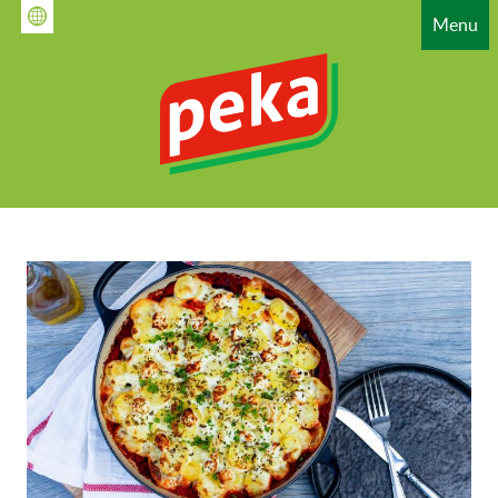
Gå
Menu
til
hovedindhold
HAUPTNAVIGATION