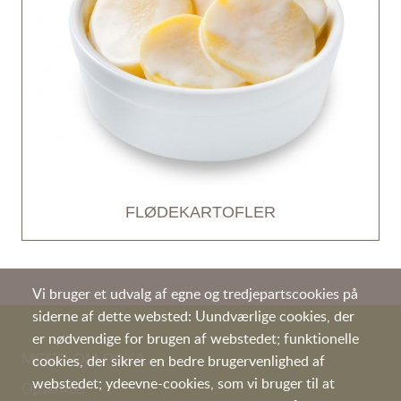
FLØDEKARTOFLER
Vi bruger et udvalg af egne og tredjepartscookies på
siderne af dette websted: Uundværlige cookies, der
er nødvendige for brugen af webstedet; funktionelle
MEER OM PEKA
cookies, der sikrer en bedre brugervenlighed af
webstedet; ydeevne-cookies, som vi bruger til at
Opskrifter