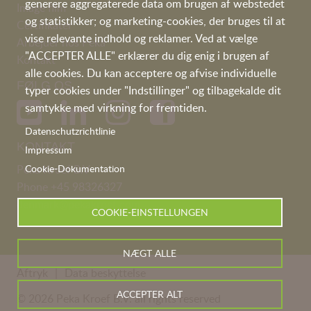
generere aggregaterede data om brugen af webstedet
I
mage film
og statistikker; og marketing-cookies, der bruges til at
Certifikater
vise relevante indhold og reklamer. Ved at vælge
Arbejder hos Peka
"ACCEPTER ALLE" erklærer du dig enig i brugen af
Kontakt
alle cookies. Du kan acceptere og afvise individuelle
FØLG OS
typer cookies under "Indstillinger" og tilbagekalde dit
samtykke med virkning for fremtiden.
Datenschutzrichtlinie
KONTAKT
Impressum
Peka Kroef B.V
Cookie-Dokumentation
Phone
+45 98326327
denmark@pekakroef.com
COOKIE-EINSTELLUNGEN
NÆGT ALLE
Aftryk
Data beskyttelse
ACCEPTER ALT
© 2026 Peka Kroef B.V. all rights reserved