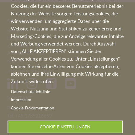
Cookies, die für ein besseres Benutzererlebnis bei der
Nutzung der Website sorgen; Leistungscookies, die
MEHR ÜBER PEKA
wir verwenden, um aggregierte Daten über die
Website-Nutzung und Statistiken zu generieren; und
Rezepte
Marketing-Cookies, die zur Anzeige relevanter Inhalte
Imagefilm
und Werbung verwendet werden. Durch Auswahl
Zertifikate
von „ALLE AKZEPTIEREN“ stimmen Sie der
Arbeiten bei Peka
Verwendung aller Cookies zu. Unter „Einstellungen“
Kontakt
können Sie einzelne Arten von Cookies akzeptieren,
FOLGEN SIE UNS
ablehnen und Ihre Einwilligung mit Wirkung für die
Zukunft widerrufen.
Datenschutzrichtlinie
KONTAKT
Impressum
Peka Kroef B.V
Cookie-Dokumentation
Tel.
+49 1735216659
germany@pekakroef.com
COOKIE-EINSTELLUNGEN