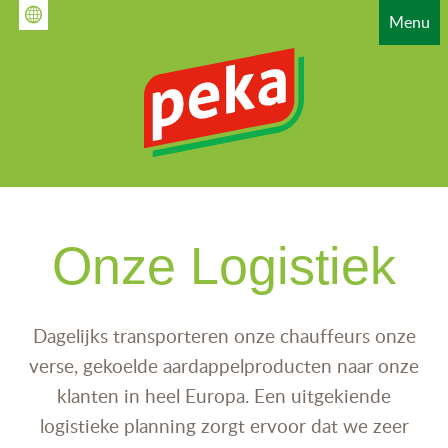
Overslaan
Menu
en
naar
de
inhoud
gaan
HAUPTNAVIGATION
Onze Logistiek
Dagelijks transporteren onze chauffeurs onze
verse, gekoelde aardappelproducten naar onze
klanten in heel Europa. Een uitgekiende
logistieke planning zorgt ervoor dat we zeer