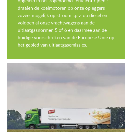
opgeleid in het zogenoemd “efficiënt rijden”;
draaien de koelmotoren op onze opleggers
zoveel mogelijk op stroom i.p.v. op diesel en
voldoen al onze vrachtwagens aan de
uitlaatgasnormen 5 of 6 en daarmee aan de
huidige voorschriften van de Europese Unie op
het gebied van uitlaatgasemissies.