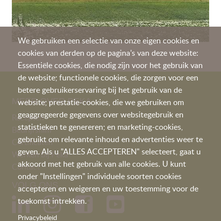
We gebruiken een selectie van onze eigen cookies en
cookies van derden op de pagina's van deze website:
Essentiële cookies, die nodig zijn voor het gebruik van
de website; functionele cookies, die zorgen voor een
betere gebruikerservaring bij het gebruik van de
MEER OVER PEKA
website; prestatie-cookies, die we gebruiken om
geaggregeerde gegevens over websitegebruik en
Recepten
statistieken te genereren; en marketing-cookies,
Bedrijfsfilm
gebruikt om relevante inhoud en advertenties weer te
Certificaten
geven. Als u "ALLES ACCEPTEREN" selecteert, gaat u
Werken bij Peka
akkoord met het gebruik van alle cookies. U kunt
Contact
onder "Instellingen" individuele soorten cookies
VOLG ONS
accepteren en weigeren en uw toestemming voor de
toekomst intrekken.
Privacybeleid