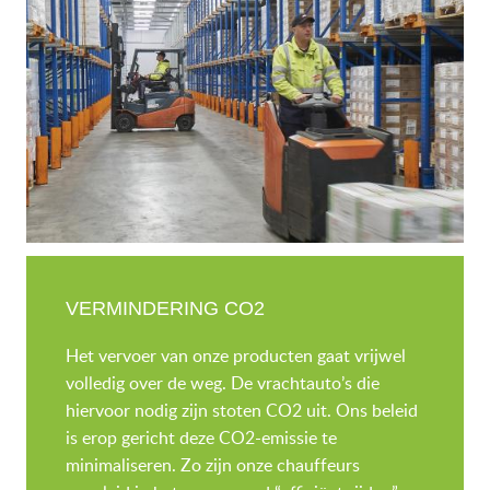
VERMINDERING CO2
Het vervoer van onze producten gaat vrijwel
volledig over de weg. De vrachtauto’s die
hiervoor nodig zijn stoten CO2 uit. Ons beleid
is erop gericht deze CO2-emissie te
minimaliseren. Zo zijn onze chauffeurs