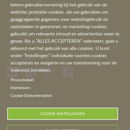
betere gebruikerservaring bij het gebruik van de
MEER OVER PEKA
website; prestatie-cookies, die we gebruiken om
geaggregeerde gegevens over websitegebruik en
Recepten
statistieken te genereren; en marketing-cookies,
Bedrijfsfilm
gebruikt om relevante inhoud en advertenties weer te
Certificaten
geven. Als u "ALLES ACCEPTEREN" selecteert, gaat u
Werken bij Peka
akkoord met het gebruik van alle cookies. U kunt
Contact
onder "Instellingen" individuele soorten cookies
VOLG ONS
accepteren en weigeren en uw toestemming voor de
toekomst intrekken.
Privacybeleid
CONTACT
Impressum
Cookie-Dokumentation
Peka Kroef B.V
Tel.:
+31 413 279 279
info@pekakroef.com
COOKIE-INSTELLINGEN