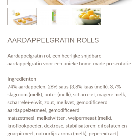
AARDAPPELGRATIN ROLLS
Aardappelgratin rol, een heerlijke snijdbare
aardappelgratin voor een unieke home-made presentatie.
Ingrediënten
74% aardappelen, 26% saus [3,8% kaas (
melk
), 3,7%
slagroom (
melk
), boter (
melk
), scharrel
ei
, magere
melk
,
scharrel
ei
-eiwit, zout,
melk
vet, gemodificeerd
aardappelzetmeel, gemodificeerd
maïszetmeel,
melk
eiwitten, weipermeaat (
melk
),
knoflookpoeder, dextrose, stabilisatoren: difosfaten en
guarpitmeel, natuurlijk aroma (
melk
), peperextract].