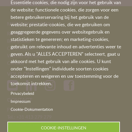
Essentiële cookies, die nodig zijn voor het gebruik van
de website; functionele cookies, die zorgen voor een
betere gebruikerservaring bij het gebruik van de
MEER OVER PEKA
website; prestatie-cookies, die we gebruiken om
geaggregeerde gegevens over websitegebruik en
Recepten
statistieken te genereren; en marketing-cookies,
Bedrijfsfilm
gebruikt om relevante inhoud en advertenties weer te
Certificaten
geven. Als u "ALLES ACCEPTEREN" selecteert, gaat u
Werken bij Peka
akkoord met het gebruik van alle cookies. U kunt
Contact
onder "Instellingen" individuele soorten cookies
VOLG ONS
accepteren en weigeren en uw toestemming voor de
toekomst intrekken.
Privacybeleid
CONTACT
Impressum
Peka Kroef B.V
Cookie-Dokumentation
Tel.:
+31 413 279 279
info@pekakroef.com
COOKIE-INSTELLINGEN