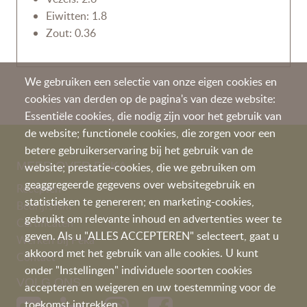
Eiwitten: 1.8
Zout: 0.36
We gebruiken een selectie van onze eigen cookies en
cookies van derden op de pagina's van deze website:
Essentiële cookies, die nodig zijn voor het gebruik van
de website; functionele cookies, die zorgen voor een
betere gebruikerservaring bij het gebruik van de
MEER OVER PEKA
website; prestatie-cookies, die we gebruiken om
geaggregeerde gegevens over websitegebruik en
Recepten
statistieken te genereren; en marketing-cookies,
Bedrijfsfilm
gebruikt om relevante inhoud en advertenties weer te
Certificaten
geven. Als u "ALLES ACCEPTEREN" selecteert, gaat u
Werken bij Peka
akkoord met het gebruik van alle cookies. U kunt
Contact
onder "Instellingen" individuele soorten cookies
VOLG ONS
accepteren en weigeren en uw toestemming voor de
toekomst intrekken.