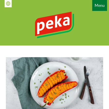
Gå
Menu
til
hovedindhold
HAUPTNAVIGATION