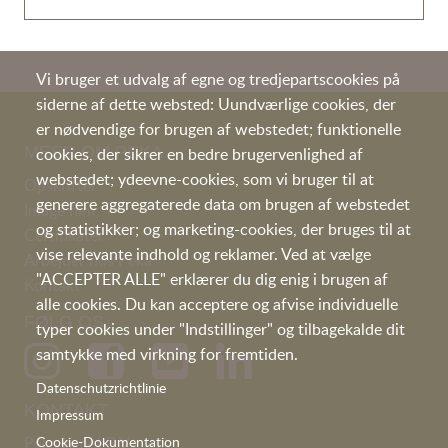
Vi bruger et udvalg af egne og tredjepartscookies på
siderne af dette websted: Uundværlige cookies, der
er nødvendige for brugen af webstedet; funktionelle
MEER OM PEKA
cookies, der sikrer en bedre brugervenlighed af
webstedet; ydeevne-cookies, som vi bruger til at
Opskrifter
generere aggregaterede data om brugen af webstedet
I
mage film
og statistikker; og marketing-cookies, der bruges til at
Certifikater
vise relevante indhold og reklamer. Ved at vælge
Arbejder hos Peka
"ACCEPTER ALLE" erklærer du dig enig i brugen af
Kontakt
alle cookies. Du kan acceptere og afvise individuelle
FØLG OS
typer cookies under "Indstillinger" og tilbagekalde dit
samtykke med virkning for fremtiden.
Datenschutzrichtlinie
KONTAKT
Impressum
Peka Kroef B.V
Cookie-Dokumentation