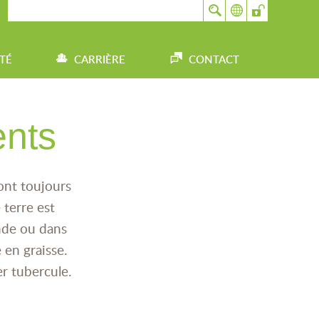
TÉ
CARRIÈRE
CONTACT
ents
ont toujours
terre est
ande ou dans
 en graisse.
er tubercule.