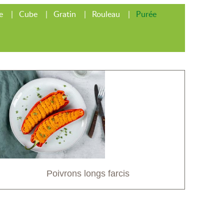
e
Cube
Gratin
Rouleau
Purée
Poivrons longs farcis