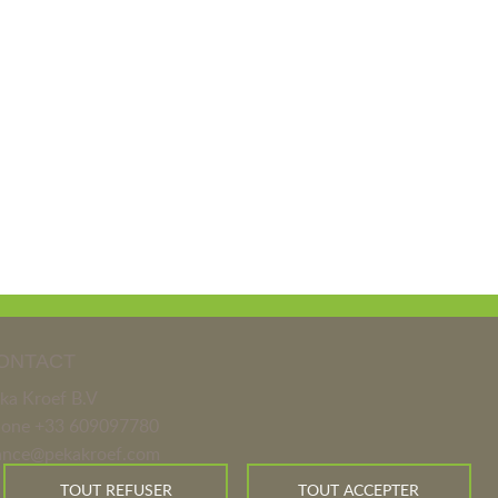
ONTACT
ka Kroef B.V
hone
+33 609097780
ance@pekakroef.com
TOUT REFUSER
TOUT ACCEPTER