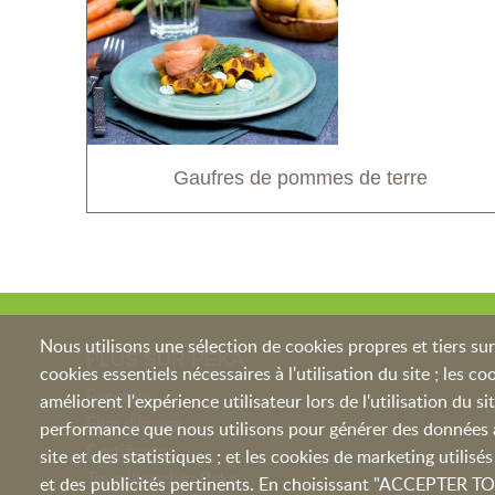
Gaufres de pommes de terre
Nous utilisons une sélection de cookies propres et tiers sur 
PLUS SUR PEKA
cookies essentiels nécessaires à l'utilisation du site ; les c
Recettes
améliorent l'expérience utilisateur lors de l'utilisation du si
Film d'image
performance que nous utilisons pour générer des données ag
Certificats
site et des statistiques ; et les cookies de marketing utilis
Travailler chez Peka
et des publicités pertinents. En choisissant "ACCEPTER 