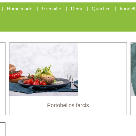
Home made
Grenaille
Demi
Quartier
Rondell
Portobellos farcis