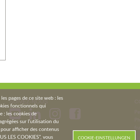
les pages de ce site web : les
SUIVEZ-NOUS
C
ookies fonctionnels qui
Pe
te ; les cookies de
P
régées sur l'utilisation du
fr
és pour afficher des contenus
TOUS LES COOKIES", vous
COOKIE-EINSTELLUNGEN