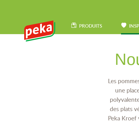
Aller
au
HAUPTNAVIGATION
contenu
PRODUITS
INS
principal
Nou
Les pommes 
une plac
polyvalente
des plats v
Peka Kroef v