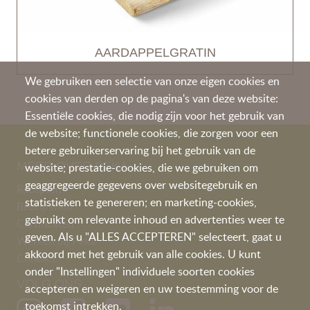
AARDAPPELGRATIN
We gebruiken een selectie van onze eigen cookies en
cookies van derden op de pagina's van deze website:
Essentiële cookies, die nodig zijn voor het gebruik van
de website; functionele cookies, die zorgen voor een
betere gebruikerservaring bij het gebruik van de
MEER OVER PEKA
website; prestatie-cookies, die we gebruiken om
geaggregeerde gegevens over websitegebruik en
Recepten
statistieken te genereren; en marketing-cookies,
Bedrijfsfilm
gebruikt om relevante inhoud en advertenties weer te
Certificaten
geven. Als u "ALLES ACCEPTEREN" selecteert, gaat u
Werken bij Peka
akkoord met het gebruik van alle cookies. U kunt
Contac
t
onder "Instellingen" individuele soorten cookies
VOLG ONS
accepteren en weigeren en uw toestemming voor de
toekomst intrekken.