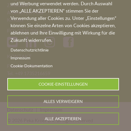
und Werbung verwendet werden. Durch Auswahl
Zertifikate
von „ALLE AKZEPTIEREN“ stimmen Sie der
Arbeiten bei Peka
Verwendung aller Cookies zu. Unter „Einstellungen“
Kontakt
können Sie einzelne Arten von Cookies akzeptieren,
FOLGEN SIE UNS
ablehnen und Ihre Einwilligung mit Wirkung für die
Zukunft widerrufen.
Datenschutzrichtlinie
KONTAKT
Impressum
Cookie-Dokumentation
Peka Kroef B.V
Tel.
+49 1735216659
germany@pekakroef.com
COOKIE-EINSTELLUNGEN
ALLES VERWEIGERN
Datenschutz
Impressum
ALLE AKZEPTIEREN
© 2026 Peka Kroef B.V. all rights reserved