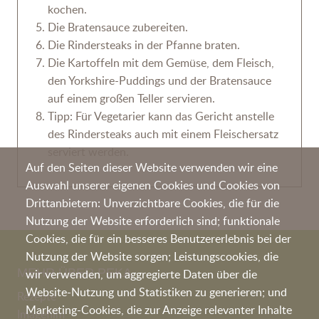
kochen.
Die Bratensauce zubereiten.
Die Rindersteaks in der Pfanne braten.
Die Kartoffeln mit dem Gemüse, dem Fleisch,
den Yorkshire-Puddings und der Bratensauce
auf einem großen Teller servieren.
Tipp: Für Vegetarier kann das Gericht anstelle
des Rindersteaks auch mit einem Fleischersatz
serviert werden.
Auf den Seiten dieser Website verwenden wir eine
Auswahl unserer eigenen Cookies und Cookies von
Drittanbietern: Unverzichtbare Cookies, die für die
Nutzung der Website erforderlich sind; funktionale
Cookies, die für ein besseres Benutzererlebnis bei der
Nutzung der Website sorgen; Leistungscookies, die
MEHR ÜBER PEKA
wir verwenden, um aggregierte Daten über die
Website-Nutzung und Statistiken zu generieren; und
Rezepte
Marketing-Cookies, die zur Anzeige relevanter Inhalte
Imagefilm