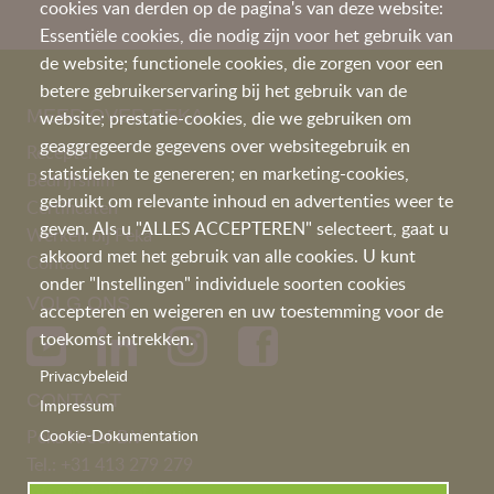
cookies van derden op de pagina's van deze website:
Essentiële cookies, die nodig zijn voor het gebruik van
de website; functionele cookies, die zorgen voor een
betere gebruikerservaring bij het gebruik van de
MEER OVER PEKA
website; prestatie-cookies, die we gebruiken om
geaggregeerde gegevens over websitegebruik en
Recepten
statistieken te genereren; en marketing-cookies,
Bedrijfsfilm
gebruikt om relevante inhoud en advertenties weer te
Certificaten
geven. Als u "ALLES ACCEPTEREN" selecteert, gaat u
Werken bij Peka
akkoord met het gebruik van alle cookies. U kunt
Contact
onder "Instellingen" individuele soorten cookies
VOLG ONS
accepteren en weigeren en uw toestemming voor de
toekomst intrekken.
Privacybeleid
CONTACT
Impressum
Peka Kroef B.V
Cookie-Dokumentation
Tel.:
+31 413 279 279
info@pekakroef.com