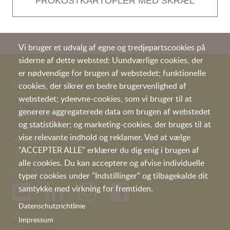
FROKOSTKARTOFLER MED SKRÆL
Vi bruger et udvalg af egne og tredjepartscookies på
siderne af dette websted: Uundværlige cookies, der
er nødvendige for brugen af webstedet; funktionelle
MEER OM PEKA
cookies, der sikrer en bedre brugervenlighed af
webstedet; ydeevne-cookies, som vi bruger til at
Opskrifter
generere aggregaterede data om brugen af webstedet
I
mage film
og statistikker; og marketing-cookies, der bruges til at
Certifikater
vise relevante indhold og reklamer. Ved at vælge
Arbejder hos Peka
"ACCEPTER ALLE" erklærer du dig enig i brugen af
Kontakt
alle cookies. Du kan acceptere og afvise individuelle
FØLG OS
typer cookies under "Indstillinger" og tilbagekalde dit
samtykke med virkning for fremtiden.
Datenschutzrichtlinie
KONTAKT
Impressum