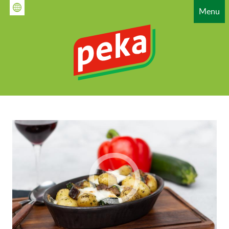
Gå
Menu
til
hovedindhold
HAUPTNAVIGATION