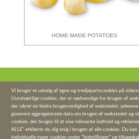
HOME MADE POTATOES
MEER OM PEKA
Vi bruger et udvalg af egne og tredjepartscookies på sider
Opskrifter
Uundværlige cookies, der er nødvendige for brugen af webs
I
mage film
der sikrer en bedre brugervenlighed af webstedet; ydeevne-
Certifikater
generere aggregaterede data om brugen af webstedet og sta
Arbejder hos Peka
cookies, der bruges til at vise relevante indhold og rekla
Kontakt
ALLE" erklærer du dig enig i brugen af alle cookies. Du kan
individuelle typer cookies under "Indstillinger" og tilbage