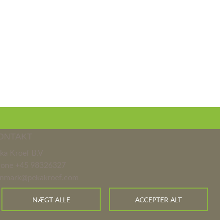
ONTAKT
ka Kroef B.V
hone
+45 98326327
nmark@pekakroef.com
NÆGT ALLE
ACCEPTER ALT