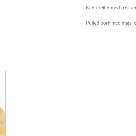
-
Kantareller med trøffe
-
Pulled pork med majs, c