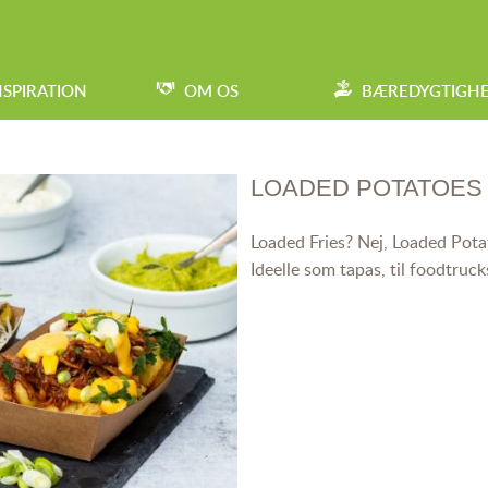
NSPIRATION
OM OS
BÆREDYGTIGH
LOADED POTATOES
Loaded Fries? Nej, Loaded Pota
Ideelle som tapas, til foodtrucks