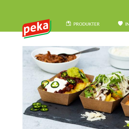
Gå
til
HAUPTNAVIGATION
hovedindhold
PRODUKTER
I