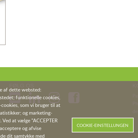
FØLG OS
K
ne af dette websted:
Pe
tedet; funktionelle cookies,
P
cookies, som vi bruger til at
de
tistikker; og marketing-
mer. Ved at vælge "ACCEPTER
COOKIE-EINSTELLUNGEN
 acceptere og afvise
kalde dit samtykke med