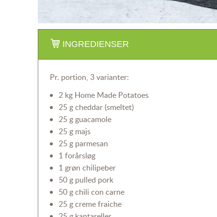
INGREDIENSER
Pr. portion, 3 varianter:
2 kg Home Made Potatoes
25 g cheddar (smeltet)
25 g guacamole
25 g majs
25 g parmesan
1 forårsløg
1 grøn chilipeber
50 g pulled pork
50 g chili con carne
25 g creme fraiche
25 g kantareller